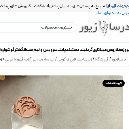
حه اصلی
بلاگ
پاسخ به پرسش‌های متداول
پیشنهاد شگفت انگیز
روش های پرداخ
پرش به ناوبری
پرش به محتوای اصلی
روزه
طلاروس
میناکاری
گردنبند
دستبند
پابند
سرویس و نیم ست
انگشتر
گوشواره
ا
درسازیور
/
فروشگاه
/
زیرساخت فیروزه کوبی
/
زیر ساخت زیورآلات فیروزه کوبی
/
زی
فروخته شده