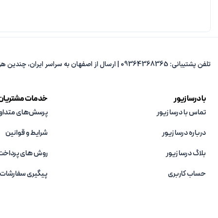
تلفن پشتیبانی: 09364368365 | ارسال از اصفهان به سراسر ایران، چندین هزار مدل متنوع، پاسخ‌گویی از 8 صبح تا 8 شب.
با درسا زیور
خدمات مشتریان
تماس با درسا زیور
پرسش‌های متداو
درباره درسا زیور
شرایط و قوانین
بلاگ درسا زیور
روش های پرداخت
حساب کاربری
پیگیری سفارشات