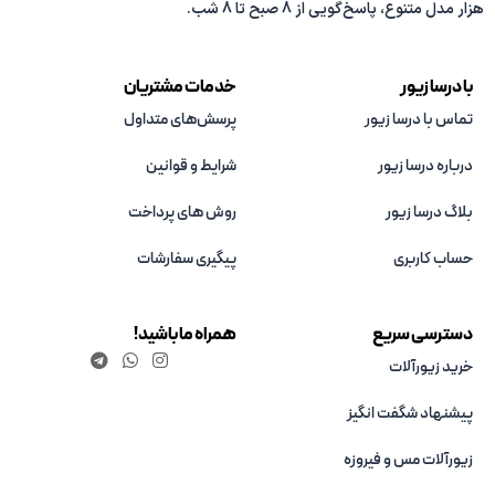
هزار مدل متنوع، پاسخ‌گویی از 8 صبح تا 8 شب.
با درسا زیور
خدمات مشتریان
تماس با درسا زیور
پرسش‌های متداول
درباره درسا زیور
شرایط و قوانین
بلاگ درسا زیور
روش های پرداخت
حساب کاربری
پیگیری سفارشات
دسترسی سریع
همراه ما باشید!
خرید زیورآلات
پیشنهاد شگفت انگیز
زیورآلات مس و فیروزه‌