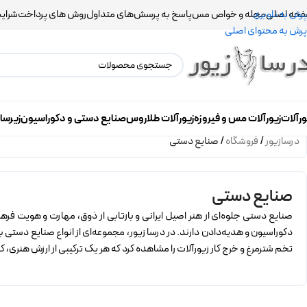
حه اصلی
مجله و خواص مس
پاسخ به پرسش‌های متداول
روش های پرداخت
شرایط
پرش به ناوبری
پرش به محتوای اصلی
ورآلات
زیورآلات مس و فیروزه
زیورآلات طلاروس
صنایع دستی و دکوراسیون
زیرسا
درسازیور
/
فروشگاه
/
صنایع دستی
صنایع دستی
صنایع دستی جلوه‌ای از هنر اصیل ایرانی و بازتابی از ذوق، مهارت و هویت فر
دکوراسیون و هدیه‌دادن دارند. در درسا زیور، مجموعه‌ای از انواع صنایع دستی
تخم شترمرغ و خرج کار زیورآلات را مشاهده کرد که هر یک ترکیبی از ارزش هنری، کارب