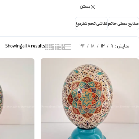
بستن
صنایع دستی خاتم
نقاشی تخم شترمرغ
نمایش
9
12
18
24
Showing all 8 results