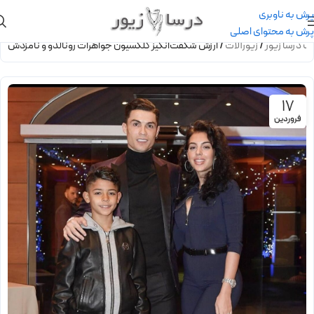
پرش به ناوبری
پرش به محتوای اصلی
اگ درسا زیور
/
زیورآلات
/
ارزش شگفت‌انگیز کلکسیون جواهرات رونالدو و نامزدش
17
فروردین