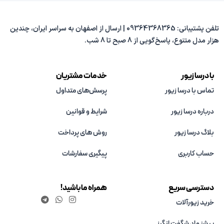
تلفن پشتیبانی: 09364368365 | ارسال از اصفهان به سراسر ایران، چندین
هزار مدل متنوع، پاسخ‌گویی از 8 صبح تا 8 شب.
با درسا زیور
خدمات مشتریان
تماس با درسا زیور
پرسش‌های متداول
درباره درسا زیور
شرایط و قوانین
بلاگ درسا زیور
روش های پرداخت
حساب کاربری
پیگیری سفارشات
دسترسی سریع
همراه ما باشید!
خرید زیورآلات
پیشنهاد شگفت انگیز