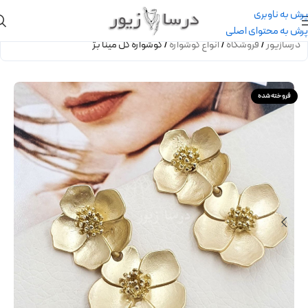
پرش به ناوبری
پرش به محتوای اصلی
درسازیور
/
فروشگاه
/
انواع گوشواره
/
گوشواره گل مینا بژ
فروخته شده