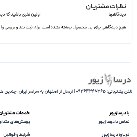
نظرات مشتریان
دیدگاهها
اولین نفری باشید که دید
هیچ دیدگاهی برای این محصول نوشته نشده است.
برای ثبت نقد و بررسی
وار
تلفن پشتیبانی: 09364368365 | ارسال از اصفهان به سراسر ایران، چندین هزار مدل متنوع، پاسخ‌گویی از 8 صبح تا 8 شب.
با درسا زیور
خدمات مشتریان
تماس با درسا زیور
پرسش‌های متداو
درباره درسا زیور
شرایط و قوانین