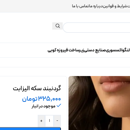
ت
شرایط و قوانین
درباره ما
تماس با ما
لنگو
اکسسوری
صنایع دستی
زیرساخت فیروزه کوبی
گردنبند سکه الیزابت
325,000
تومان
موجود در انبار
+
-