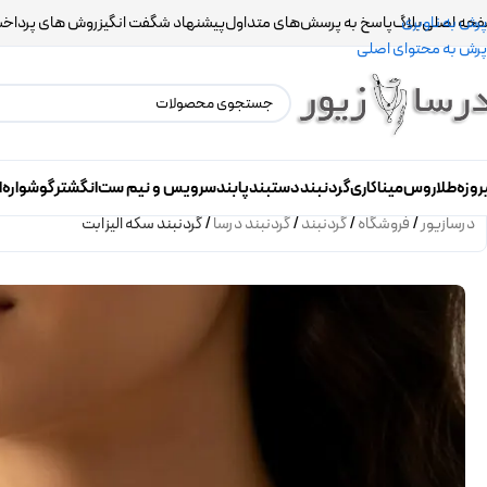
حه اصلی
بلاگ
پاسخ به پرسش‌های متداول
پیشنهاد شگفت انگیز
روش های پرداخ
پرش به ناوبری
پرش به محتوای اصلی
روزه
طلاروس
میناکاری
گردنبند
دستبند
پابند
سرویس و نیم ست
انگشتر
گوشواره
ا
درسازیور
/
فروشگاه
/
گردنبند
/
گردنبند درسا
/
گردنبند سکه الیزابت