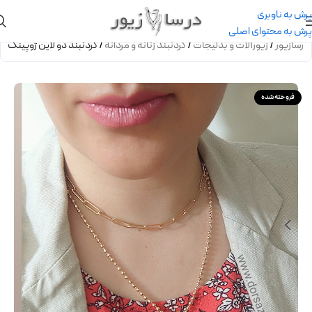
پرش به ناوبری
پرش به محتوای اصلی
درسازیور
/
زیورآلات و بدلیجات
/
گردنبند زنانه و مردانه
/
گردنبند دو لاین ژوپینگ
فروخته شده