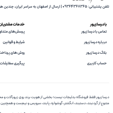
تلفن پشتیبانی: 09364368365 | ارسال از اصفهان به سراسر ایران، چندین هزار مدل متنوع، پاسخ‌گویی از 8 صبح تا 8 شب.
با درسا زیور
خدمات مشتریان
تماس با درسا زیور
پرسش‌های متداو
درباره درسا زیور
شرایط و قوانین
بلاگ درسا زیور
روش های پرداخت
حساب کاربری
پیگیری سفارشات
درسا زیور فقط فروشگاه بدلیجات نیست؛ بخشی از هویت برند روی زیورآلات و مح
متنوع از گردنبند، دستبند، انگشتر، گوشواره، پابند، سرویس و نیم‌ست و همچنین