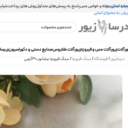
حه اصلی
مجله و خواص مس
پاسخ به پرسش‌های متداول
روش های پرداخت
شرایط
پرش به ناوبری
پرش به محتوای اصلی
ورآلات
زیورآلات مس و فیروزه
زیورآلات طلاروس
صنایع دستی و دکوراسیون
زیرسا
درسازیور
/
فروشگاه
/
سنگ فیروزه
/
سنگ فیروزه نیشابور 30گرمی