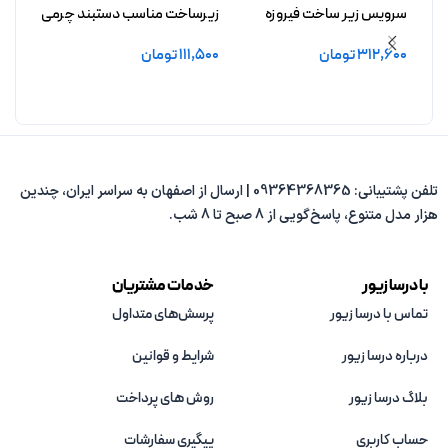
سرویس زیر ساخت فیروزه
زیرساخت مناسب دستبند چرمی
سرویس
آزادچهر بدون آبکاری
فیروزه رامونا بدون آبکاری
بدون 
312,600
تومان
111,500
تومان
1,500
افزودن به سبد خرید
افزودن به سبد خرید
افزو
تلفن پشتیبانی: 09364368365 | ارسال از اصفهان به سراسر ایران، چندین
هزار مدل متنوع، پاسخ‌گویی از 8 صبح تا 8 شب.
با درسا زیور
خدمات مشتریان
تماس با درسا زیور
پرسش‌های متداول
درباره درسا زیور
شرایط و قوانین
بلاگ درسا زیور
روش های پرداخت
حساب کاربری
پیگیری سفارشات