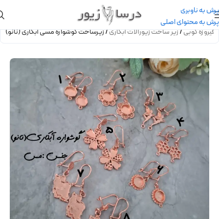
پرش به ناوبری
پرش به محتوای اصلی
فیروزه کوبی
/
زیر ساخت زیورآلات آبکاری
/
زیرساخت گوشواره مسی آبکاری (نانو)