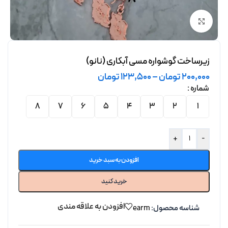
برای بزرگنمایی کلیک کنید
زیرساخت گوشواره مسی آبکاری (نانو)
200,000
تومان
–
123,500
تومان
شماره
8
7
6
5
4
3
2
1
+
-
افزودن به سبد خرید
خرید کنید
افزودن به علاقه مندی
شناسه محصول:
earm