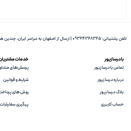
تلفن پشتیبانی: 09364368365 | ارسال از اصفهان به سراسر ایران، چندین هزار مدل متنوع، پاسخ‌گویی از 8 صبح تا 8 شب.
با درسا زیور
خدمات مشتریان
تماس با درسا زیور
پرسش‌های متداو
درباره درسا زیور
شرایط و قوانین
بلاگ درسا زیور
روش های پرداخت
حساب کاربری
پیگیری سفارشات