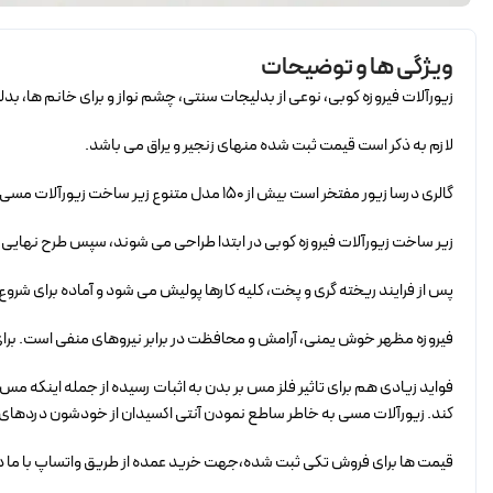
ویژگی ها و توضیحات
زیورآلات فیروزه کوبی، نوعی از بدلیجات سنتی، چشم نواز و برای خانم ها، 
لازم به ذکر است قیمت ثبت شده منهای زنجیر و یراق می باشد.
گالری درسا زیور مفتخر است بیش از 150 مدل متنوع زیر ساخت زیورآلات مسی مناسب هنر زیبای فیروزه کوبی را برای کلیه هنرمندان این صنعت تولید کند.
زیر ساخت زیورآلات فیروزه کوبی در ابتدا طراحی می شوند، سپس طرح نهایی 
پس از فرایند ریخته گری و پخت، کلیه کارها پولیش می شود و آماده برای شروع
فیروزه مظهر خوش یمنی، آرامش و محافظت در برابر نیروهای منفی است. برای 
فواید زیادی هم برای تاثیر فلز مس بر بدن به اثبات رسیده از جمله اینکه مس
کند. زیورآلات مسی به خاطر ساطع نمودن آنتی اکسیدان از خودشون دردهای آر
قیمت ها برای فروش تکی ثبت شده،جهت خرید عمده از طریق واتساپ با ما در ارتباط ب