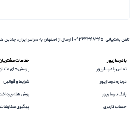
تلفن پشتیبانی: 09364368365 | ارسال از اصفهان به سراسر ایران، چندین هزار مدل متنوع، پاسخ‌گویی از 8 صبح تا 8 شب.
با درسا زیور
خدمات مشتریان
تماس با درسا زیور
پرسش‌های متداو
درباره درسا زیور
شرایط و قوانین
بلاگ درسا زیور
روش های پرداخت
حساب کاربری
پیگیری سفارشات