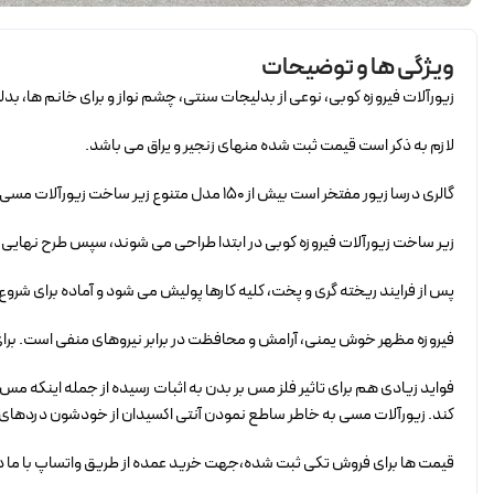
ویژگی ها و توضیحات
زیورآلات فیروزه کوبی، نوعی از بدلیجات سنتی، چشم نواز و برای خانم ها، بدلیجاتی بی نظیر است. زیرس
لازم به ذکر است قیمت ثبت شده منهای زنجیر و یراق می باشد.
گالری درسا زیور مفتخر است بیش از 150 مدل متنوع زیر ساخت زیورآلات مسی مناسب هنر زیبای فیروزه کوبی را برای کلیه هنرمندان این صنعت تولید کند.
زیر ساخت زیورآلات فیروزه کوبی در ابتدا طراحی می شوند، سپس طرح نهایی 
پس از فرایند ریخته گری و پخت، کلیه کارها پولیش می شود و آماده برای شروع
فیروزه مظهر خوش یمنی، آرامش و محافظت در برابر نیروهای منفی است. برای 
فواید زیادی هم برای تاثیر فلز مس بر بدن به اثبات رسیده از جمله اینکه مس
کند. زیورآلات مسی به خاطر ساطع نمودن آنتی اکسیدان از خودشون دردهای آر
قیمت ها برای فروش تکی ثبت شده،جهت خرید عمده از طریق واتساپ با ما در ارتباط ب