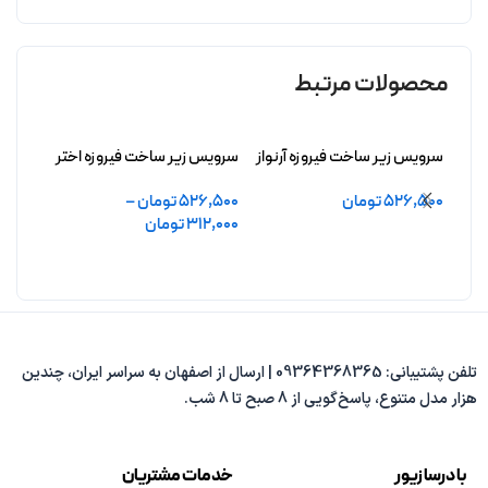
محصولات مرتبط
سرویس زیر ساخت فیروزه آرنواز
سرویس زیر ساخت فیروزه اختر
زیرسا
بدون آبکاری
بدون آبکاری
فیروزه
526,500
تومان
526,500
تومان
–
7,800
312,000
تومان
افزودن به سبد خرید
افزو
انتخاب گزینه ها
تلفن پشتیبانی: 09364368365 | ارسال از اصفهان به سراسر ایران، چندین
هزار مدل متنوع، پاسخ‌گویی از 8 صبح تا 8 شب.
با درسا زیور
خدمات مشتریان