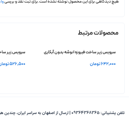
هیچ دیدگاهی برای این محصول نوشته نشده است.
برای ثبت نقد و بررسی
وار
محصولات مرتبط
سرویس زیر ساخت فیروزه انوشه بدون آبکاری
سرویس زیر ساخت 
642,000
تومان
526,500
تومان
افزودن به سبد خرید
افزودن به سبد 
تلفن پشتیبانی: 09364368365 | ارسال از اصفهان به سراسر ایران، چندین هزار مدل متنوع، پاسخ‌گویی از 8 صبح تا 8 شب.