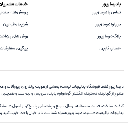
با درسا زیور
خدمات مشتریان
تماس با درسا زیور
پرسش‌های متداو
درباره درسا زیور
شرایط و قوانین
بلاگ درسا زیور
روش های پرداخت
حساب کاربری
پیگیری سفارشات
درسا زیور فقط فروشگاه بدلیجات نیست؛ بخشی از هویت برند روی زیورآلات و مح
متنوع از گردنبند، دستبند، انگشتر، گوشواره، پابند، سرویس و نیم‌ست و همچنین
کیفیت ساخت، قیمت منصفانه، ارسال سریع و پشتیبانی پاسخ‌گو از اصول همیشگی در
بدلیجات باکیفیت هستید، درسا زیور همراه شماست تا با خیال راحت خرید کنید و