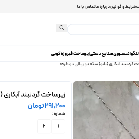
ت
شرایط و قوانین
درباره ما
تماس با ما
لنگو
اکسسوری
صنایع دستی
زیرساخت فیروزه کوبی
 گردنبند آبکاری (نانو) سکه دو ریالی دو طرفه
زیرساخت گردنبند آبکاری (ن
291,200
تومان
شماره
2
1