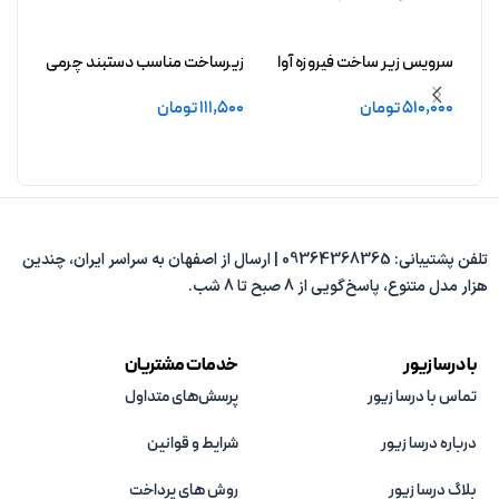
سرویس زیر ساخت فیروزه آوا
زیرساخت مناسب دستبند چرمی
زیرسا
بدون آبکاری
فیروزه رامونا بدون آبکاری
فیروزه
510,000
تومان
111,500
تومان
7,800
افزودن به سبد خرید
افزودن به سبد خرید
افزو
تلفن پشتیبانی: 09364368365 | ارسال از اصفهان به سراسر ایران، چندین
هزار مدل متنوع، پاسخ‌گویی از 8 صبح تا 8 شب.
با درسا زیور
خدمات مشتریان
تماس با درسا زیور
پرسش‌های متداول
درباره درسا زیور
شرایط و قوانین
بلاگ درسا زیور
روش های پرداخت