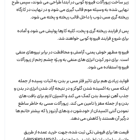
زیر ساخت زیورآلات فیروزه کوبی در ابتدا طراحی می شوند، سپس طرح
نهایی شده به وسیله موم قالب گیری می شود و در نهایت در کارگاه
ریخته گری مس ذوب را داخل قالب ریخته و پخته می شود.
پس از فرایند ریخته گری و پخت، کلیه کارها پولیش می شود و آماده
برای شروع فرایند فیروزه کوبی خواهند شد.
فیروزه مظهر خوش یمنی، آرامش و محافظت در برابر نیروهای منفی
است. برای دور کردن انرژی های منفی به ویژه چشم زخم از زیورآلات
فیروزه استفاده می شود.
فواید زیادی هم برای تاثیر فلز مس بر بدن به اثبات رسیده از جمله
اینکه مس به اکسیده شدن گلوکز و در نتیجه آزاد شدن انرژی در بدن و
جذب آهن توسط بدن کمک می کند و اکسیژن لازم برای بافت های
بدن و از جمله مغز را تامین می کند. زیورآلات مسی به خاطر ساطع
نمودن آنتی اکسیدان از خودشون دردهای آرتروز را که بیشتر خانم ها
درگیر آن هستند را کاهش می دهد.
قیمت ها برای فروش تکی ثبت شده،جهت خرید عمده از طریق
واتساپ با ما در ارتباط باشید. شماره تماس (09364368365)