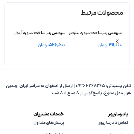
محصولات مرتبط
سرویس زیرساخت فیروزه نیلوفر
سرویس زیر ساخت فیروزه آرنواز
سرویس
بدون آبکاری
بدون آبکاری
بدون 
411,000
تومان
526,500
تومان
,500
افزودن به سبد خرید
افزودن به سبد خرید
افزو
تلفن پشتیبانی: 09364368365 | ارسال از اصفهان به سراسر ایران، چندین
هزار مدل متنوع، پاسخ‌گویی از 8 صبح تا 8 شب.
با درسا زیور
خدمات مشتریان
تماس با درسا زیور
پرسش‌های متداول