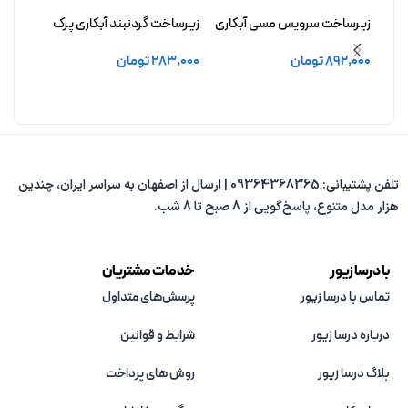
زیرساخت سرویس مسی آبکاری
زیرساخت گردنبند آبکاری پرک
زیرسا
شده افشید
آبکاری
892,000
تومان
283,000
تومان
5,000
افزودن به سبد خرید
افزودن به سبد خرید
افزو
تلفن پشتیبانی: 09364368365 | ارسال از اصفهان به سراسر ایران، چندین
هزار مدل متنوع، پاسخ‌گویی از 8 صبح تا 8 شب.
با درسا زیور
خدمات مشتریان
تماس با درسا زیور
پرسش‌های متداول
درباره درسا زیور
شرایط و قوانین
بلاگ درسا زیور
روش های پرداخت