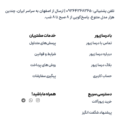
تلفن پشتیبانی: 09364368365 | ارسال از اصفهان به سراسر ایران، چندین
هزار مدل متنوع، پاسخ‌گویی از 8 صبح تا 8 شب.
با درسا زیور
خدمات مشتریان
تماس با درسا زیور
پرسش‌های متداول
درباره درسا زیور
شرایط و قوانین
بلاگ درسا زیور
روش های پرداخت
حساب کاربری
پیگیری سفارشات
دسترسی سریع
همراه ما باشید!
خرید زیورآلات
پیشنهاد شگفت انگیز