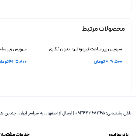
محصولات مرتبط
سرویس زیر ساخت فیروزه آتری بدون آبکاری
سرویس زیر ساخت 
427,500
تومان
435,800
توما
افزودن به سبد خرید
انتخاب گزینه ها
تلفن پشتیبانی: 09364368365 | ارسال از اصفهان به سراسر ایران، چندین هزار مدل متنوع، پاسخ‌گویی از 8 صبح تا 8 شب.
با درسا زیور
خدمات مشتریان