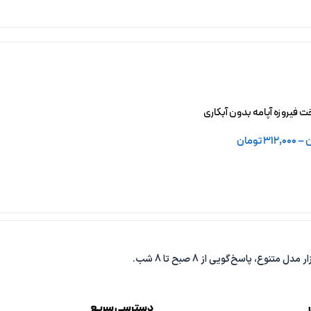
فیروزه آپامه بدون آبکاری
ن
–
312,000
تومان
دسترسی سریع