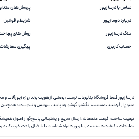
تماس با درسا زیور
پرسش‌های متداو
درباره درسا زیور
شرایط و قوانین
بلاگ درسا زیور
روش های پرداخت
حساب کاربری
پیگیری سفارشات
درسا زیور فقط فروشگاه بدلیجات نیست؛ بخشی از هویت برند روی زیورآلات و مح
متنوع از گردنبند، دستبند، انگشتر، گوشواره، پابند، سرویس و نیم‌ست و همچنین
کیفیت ساخت، قیمت منصفانه، ارسال سریع و پشتیبانی پاسخ‌گو از اصول همیشگی در
بدلیجات باکیفیت هستید، درسا زیور همراه شماست تا با خیال راحت خرید کنید و