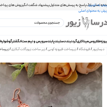
حه اصلی
بلاگ
پاسخ به پرسش‌های متداول
پیشنهاد شگفت انگیز
روش های پرداخ
پرش به ناوبری
پرش به محتوای اصلی
روزه
طلاروس
میناکاری
گردنبند
دستبند
پابند
سرویس و نیم ست
انگشتر
گوشواره
ا
درسازیور
/
فروشگاه
/
زیرساخت فیروزه کوبی
/
زیر ساخت زیورآلات آبکاری
/
زیرساخ