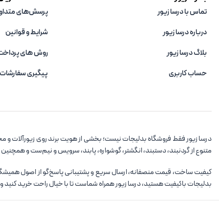
تماس با درسا زیور
پرسش‌های متداو
درباره درسا زیور
شرایط و قوانین
بلاگ درسا زیور
روش های پرداخت
حساب کاربری
پیگیری سفارشات
درسا زیور فقط فروشگاه بدلیجات نیست؛ بخشی از هویت برند روی زیورآلات و مح
متنوع از گردنبند، دستبند، انگشتر، گوشواره، پابند، سرویس و نیم‌ست و همچنین
کیفیت ساخت، قیمت منصفانه، ارسال سریع و پشتیبانی پاسخ‌گو از اصول همیشگی در
بدلیجات باکیفیت هستید، درسا زیور همراه شماست تا با خیال راحت خرید کنید و