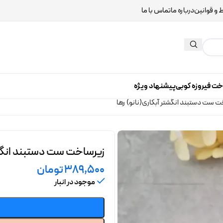
 و قوانین
درباره ما
تماس با ما
خت فیروزه کوبی
پیشنهاد ویژه
 ست دستبند انگشتر آبکاری(نانو) رها
زیرساخت ست دستبند انگشت
389,500
تومان
موجود در انبار