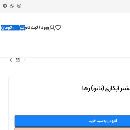
ورود / ثبت نام
0
تومان
ر آبکاری(نانو) رها
افزودن به سبد خرید