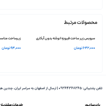
محصولات مرتبط
سرویس زیر ساخت فیروزه انوشه بدون آبکاری
زیرساخت مناسب 
آبکاری
642,000
تومان
94,000
تومان
افزودن به سبد خرید
افزودن به سبد 
تلفن پشتیبانی: 09364368365 | ارسال از اصفهان به سراسر ایران، چندین هزار مدل متنوع، پاسخ‌گویی از 8 صبح تا 8 شب.
با درسا زیور
خدمات مشتریان