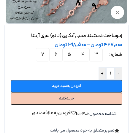
برای بزرگنمایی کلیک کنید
زیرساخت دستبند مسی آبکاری (نانو) سری آزیتا
427,000
تومان
–
318,500
تومان
شماره
7
6
5
4
3
+
-
افزودن به سبد خرید
خرید کنید
افزودن به علاقه مندی
شناسه محصول:
bar401
تصویر متعلق به خود محصول می باشد