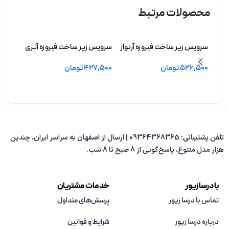
محصولات مرتبط
سرویس زیر ساخت فیروزه آرنواز
سرویس زیر ساخت فیروزه آتری
سرویس
بدون آبکاری
بدون آبکاری
بدون 
526,500
تومان
427,500
تومان
,000
افزودن به سبد خرید
افزودن به سبد خرید
افزو
تلفن پشتیبانی: 09364368365 | ارسال از اصفهان به سراسر ایران، چندین
هزار مدل متنوع، پاسخ‌گویی از 8 صبح تا 8 شب.
با درسا زیور
خدمات مشتریان
تماس با درسا زیور
پرسش‌های متداول
درباره درسا زیور
شرایط و قوانین