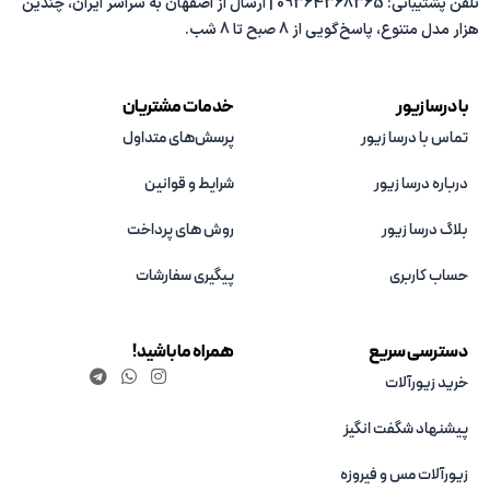
تلفن پشتیبانی: 09364368365 | ارسال از اصفهان به سراسر ایران، چندین
هزار مدل متنوع، پاسخ‌گویی از 8 صبح تا 8 شب.
با درسا زیور
خدمات مشتریان
تماس با درسا زیور
پرسش‌های متداول
درباره درسا زیور
شرایط و قوانین
بلاگ درسا زیور
روش های پرداخت
حساب کاربری
پیگیری سفارشات
دسترسی سریع
همراه ما باشید!
خرید زیورآلات
پیشنهاد شگفت انگیز
زیورآلات مس و فیروزه‌