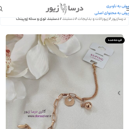
پرش به ناوبری
پرش به محتوای اصلی
درسازیور
/
زیورآلات و بدلیجات
/
دستبند
/
دستبند گوی و سکه ژوپینگ
فروخته شده