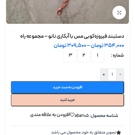
برای بزرگنمایی کلیک کنید
دستبند فیروزه‌کوبی مس با آبکاری نانو – مجموعه راه
354,000
تومان
–
309,500
تومان
شماره
3
2
1
+
-
افزودن به سبد خرید
خرید کنید
افزودن به علاقه مندی
شناسه محصول:
abar105
تصویر متعلق به خود محصول می باشد