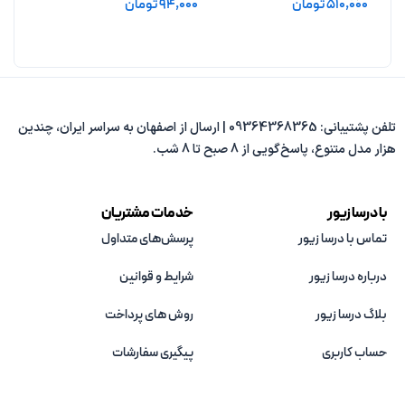
510,000
تومان
94,000
تومان
1,500
افزودن به سبد خرید
افزودن به سبد خرید
افزو
تلفن پشتیبانی: 09364368365 | ارسال از اصفهان به سراسر ایران، چندین
هزار مدل متنوع، پاسخ‌گویی از 8 صبح تا 8 شب.
با درسا زیور
خدمات مشتریان
تماس با درسا زیور
پرسش‌های متداول
درباره درسا زیور
شرایط و قوانین
بلاگ درسا زیور
روش های پرداخت
حساب کاربری
پیگیری سفارشات