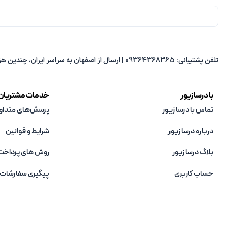
تلفن پشتیبانی: 09364368365 | ارسال از اصفهان به سراسر ایران، چندین هزار مدل متنوع، پاسخ‌گویی از 8 صبح تا 8 شب.
با درسا زیور
خدمات مشتریان
تماس با درسا زیور
پرسش‌های متداو
درباره درسا زیور
شرایط و قوانین
بلاگ درسا زیور
روش های پرداخت
حساب کاربری
پیگیری سفارشات