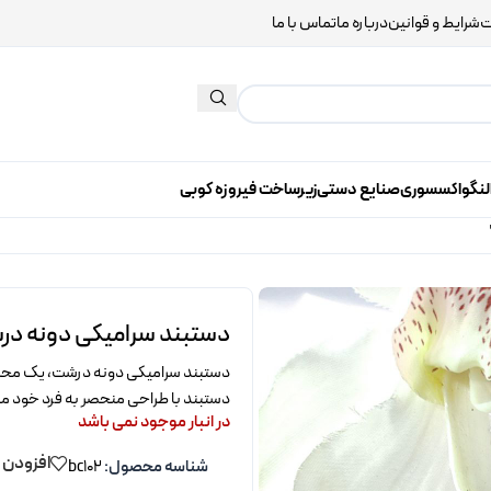
ت
شرایط و قوانین
درباره ما
تماس با ما
لنگو
اکسسوری
صنایع دستی
زیرساخت فیروزه کوبی
دستبند سرامیکی دونه د
دستبند سرامیکی دونه درشت، یک محصول
دستبند با طراحی منحصر به فرد خود می
در انبار موجود نمی باشد
افزودن 
شناسه محصول:
bc102