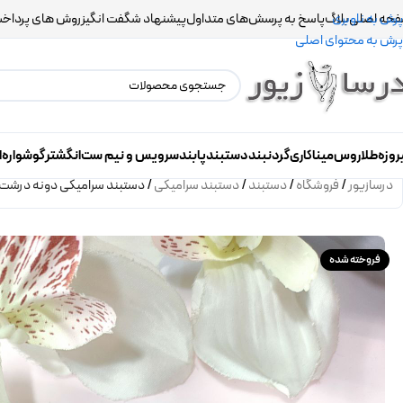
حه اصلی
بلاگ
پاسخ به پرسش‌های متداول
پیشنهاد شگفت انگیز
روش های پرداخ
پرش به ناوبری
پرش به محتوای اصلی
روزه
طلاروس
میناکاری
گردنبند
دستبند
پابند
سرویس و نیم ست
انگشتر
گوشواره
ا
درسازیور
/
فروشگاه
/
دستبند
/
دستبند سرامیکی
/
دستبند سرامیکی دونه درشت
فروخته شده