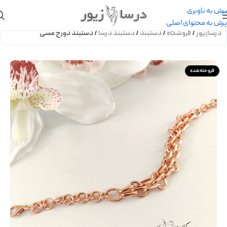
پرش به ناوبری
پرش به محتوای اصلی
درسازیور
/
فروشگاه
/
دستبند
/
دستبند درسا
/
دستبند دورج مسی
فروخته شده