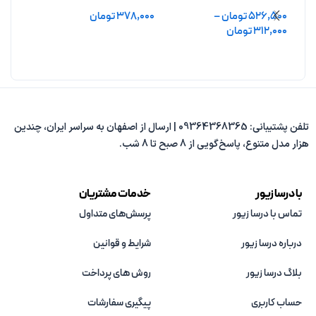
بدون آبکاری
درافشان بدون آبکاری
بدون 
526,500
تومان
–
378,000
تومان
,500
312,000
تومان
افزودن به سبد خرید
افزو
انتخاب گزینه ها
تلفن پشتیبانی: 09364368365 | ارسال از اصفهان به سراسر ایران، چندین
هزار مدل متنوع، پاسخ‌گویی از 8 صبح تا 8 شب.
با درسا زیور
خدمات مشتریان
تماس با درسا زیور
پرسش‌های متداول
درباره درسا زیور
شرایط و قوانین
بلاگ درسا زیور
روش های پرداخت
حساب کاربری
پیگیری سفارشات