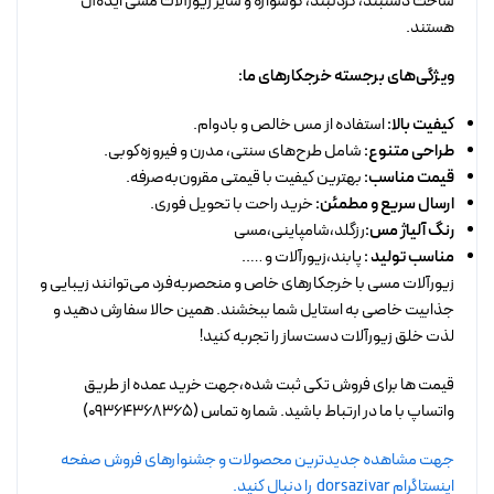
ساخت دستبند، گردنبند، گوشواره و سایر زیورآلات مسی ایده‌آل
هستند.
ویژگی‌های برجسته خرجکارهای ما:
کیفیت بالا:
استفاده از مس خالص و بادوام.
طراحی متنوع:
شامل طرح‌های سنتی، مدرن و فیروزه‌کوبی.
قیمت مناسب:
بهترین کیفیت با قیمتی مقرون‌به‌صرفه.
ارسال سریع و مطمئن:
خرید راحت با تحویل فوری.
رنگ آلیاژ مس:
رزگلد،شامپاینی،مسی
مناسب تولید :
پابند،زیورآلات و …..
زیورآلات مسی با خرجکارهای خاص و منحصربه‌فرد می‌توانند زیبایی و
جذابیت خاصی به استایل شما ببخشند. همین حالا سفارش دهید و
لذت خلق زیورآلات دست‌ساز را تجربه کنید!
قیمت ها برای فروش تکی ثبت شده،جهت خرید عمده از طریق
واتساپ با ما در ارتباط باشید. شماره تماس (09364368365)
جهت مشاهده جدیدترین محصولات و جشنوارهای فروش صفحه
اینستاگرام dorsazivar را دنبال کنید.