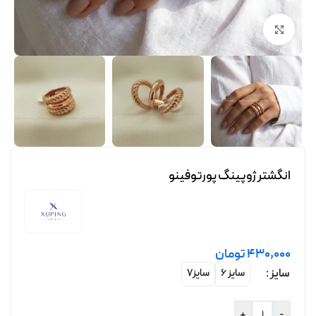
برای بزرگنمایی کلیک کنید
انگشتر ژوپینگ پورتوفینو
430,000
تومان
سایز
سایز 6
سایز7
+
-