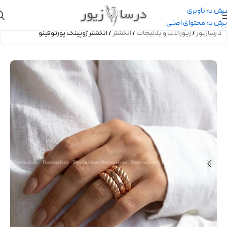
پرش به ناوبری
پرش به محتوای اصلی
درسازیور
/
زیورآلات و بدلیجات
/
انگشتر
/
انگشتر ژوپینگ پورتوفینو