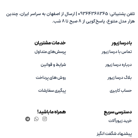
تلفن پشتیبانی: 09364368365 | ارسال از اصفهان به سراسر ایران، چندین
هزار مدل متنوع، پاسخ‌گویی از 8 صبح تا 8 شب.
با درسا زیور
خدمات مشتریان
تماس با درسا زیور
پرسش‌های متداول
درباره درسا زیور
شرایط و قوانین
بلاگ درسا زیور
روش های پرداخت
حساب کاربری
پیگیری سفارشات
دسترسی سریع
همراه ما باشید!
خرید زیورآلات
پیشنهاد شگفت انگیز