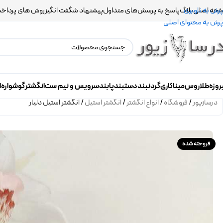
حه اصلی
بلاگ
پاسخ به پرسش‌های متداول
پیشنهاد شگفت انگیز
روش های پرداخ
پرش به ناوبری
پرش به محتوای اصلی
روزه
طلاروس
میناکاری
گردنبند
دستبند
پابند
سرویس و نیم ست
انگشتر
گوشواره
ا
درسازیور
/
فروشگاه
/
انواع انگشتر
/
انگشتر استیل
/
انگشتر استیل دلیار
فروخته شده