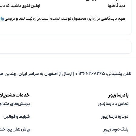
دیدگاهها
اولین نفری باشید که دید
هیچ دیدگاهی برای این محصول نوشته نشده است.
برای ثبت نقد و بررسی
وار
تلفن پشتیبانی: 09364368365 | ارسال از اصفهان به سراسر ایران، چندین هزار مدل متنوع، پاسخ‌گویی از 8 صبح تا 8 شب.
با درسا زیور
خدمات مشتریان
تماس با درسا زیور
پرسش‌های متداو
درباره درسا زیور
شرایط و قوانین
بلاگ درسا زیور
روش های پرداخت