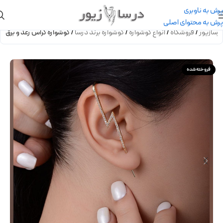
پرش به ناوبری
پرش به محتوای اصلی
رسازیور
/
فروشگاه
/
انواع گوشواره
/
گوشواره برند درسا
/
گوشواره کراس رعد و برق
فروخته شده