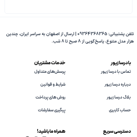
افزودن به سبد خرید
تلفن پشتیبانی: 09364368365 | ارسال از اصفهان به سراسر ایران، چندین
هزار مدل متنوع، پاسخ‌گویی از 8 صبح تا 8 شب.
با درسا زیور
خدمات مشتریان
تماس با درسا زیور
پرسش‌های متداول
درباره درسا زیور
شرایط و قوانین
بلاگ درسا زیور
روش های پرداخت
حساب کاربری
پیگیری سفارشات
دسترسی سریع
همراه ما باشید!