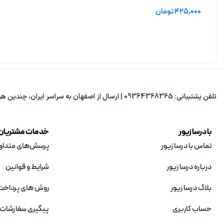
425,000
تومان
افزودن به سبد خرید
تلفن پشتیبانی: 09364368365 | ارسال از اصفهان به سراسر ایران، چندین هزار مدل متنوع، پاسخ‌گویی از 8 صبح تا 8 شب.
با درسا زیور
خدمات مشتریان
تماس با درسا زیور
پرسش‌های متداو
درباره درسا زیور
شرایط و قوانین
بلاگ درسا زیور
روش های پرداخت
حساب کاربری
پیگیری سفارشات