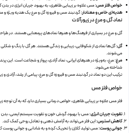
خواص فلز مس:
مس علاوه بر زیبایی ظاهری، به بهبود جریان انرژی در بدن
هدیه‌ای خاص و معنادار:
گردنبند مس و فیروزه گل و مرغ یک هدیه ویژه و معن
نماد گل و مرغ در زیورآلات
گل و مرغ در بسیاری از فرهنگ‌ها و هنرها نمادهای پرمعنایی هستند. در طراحی
گل:
گل‌ها نمادی از شکوفایی، زیبایی و زندگی هستند. هر گل با رنگ و شکلی 
می‌شوند.
مرغ:
مرغ، به‌ویژه در هنرهای ایرانی، نماد آزادی، پرواز و شجاعت است. این پرند
شناخته می‌شود.
ترکیب این دو نماد در گردنبند مس و فیروزه گل و مرغ، پیامی از رشد، آزادی و ز
خواص فلز مس
فلز مس علاوه بر زیبایی ظاهری، خواص درمانی بسیاری دارد که به آن توجه ز
تقویت جریان انرژی:
مس با بهبود گردش خون و تقویت سیستم ایمنی، بدن را س
کاهش استرس:
این فلز می‌تواند به آرامش ذهنی و تعادل روحی کمک کند.
جوانی پوست:
مس تولید کلاژن را تحریک کرده و به شادابی و جوانی پوست ک