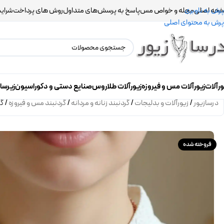
حه اصلی
مجله و خواص مس
پاسخ به پرسش‌های متداول
روش های پرداخت
شرایط
پرش به ناوبری
پرش به محتوای اصلی
ورآلات
زیورآلات مس و فیروزه
زیورآلات طلاروس
صنایع دستی و دکوراسیون
زیرسا
درسازیور
/
زیورآلات و بدلیجات
/
گردنبند زنانه و مردانه
/
گردنبند مس و فیروزه
/
گر
فروخته شده