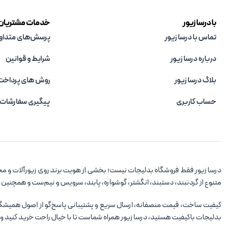
با درسا زیور
خدمات مشتریان
تماس با درسا زیور
پرسش‌های متداو
درباره درسا زیور
شرایط و قوانین
بلاگ درسا زیور
روش های پرداخت
حساب کاربری
پیگیری سفارشات
درسا زیور فقط فروشگاه بدلیجات نیست؛ بخشی از هویت برند روی زیورآلات و مح
متنوع از گردنبند، دستبند، انگشتر، گوشواره، پابند، سرویس و نیم‌ست و همچنین
کیفیت ساخت، قیمت منصفانه، ارسال سریع و پشتیبانی پاسخ‌گو از اصول همیشگی در
بدلیجات باکیفیت هستید، درسا زیور همراه شماست تا با خیال راحت خرید کنید و