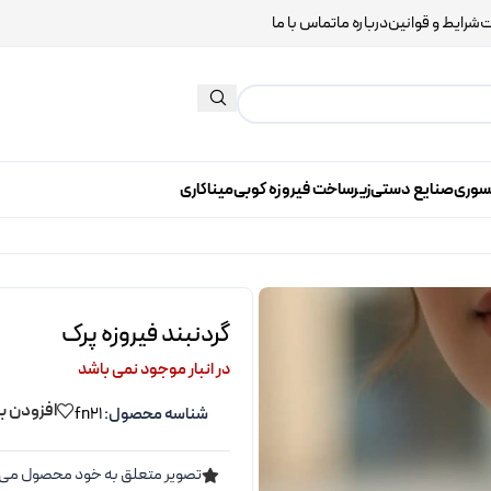
ت
شرایط و قوانین
درباره ما
تماس با ما
سوری
صنایع دستی
زیرساخت فیروزه کوبی
میناکاری
گردنبند فیروزه پرک
در انبار موجود نمی باشد
افزودن ب
شناسه محصول:
fn21
تصویر متعلق به خود محصول می 