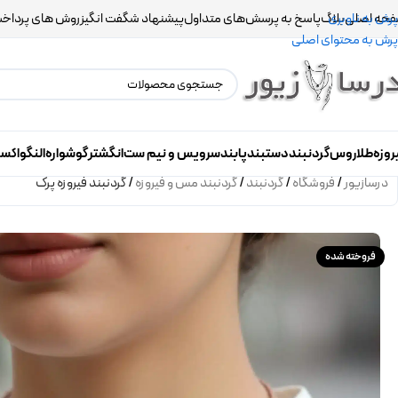
حه اصلی
بلاگ
پاسخ به پرسش‌های متداول
پیشنهاد شگفت انگیز
روش های پرداخ
پرش به ناوبری
پرش به محتوای اصلی
روزه
طلاروس
گردنبند
دستبند
پابند
سرویس و نیم ست
انگشتر
گوشواره
النگو
اکس
درسازیور
/
فروشگاه
/
گردنبند
/
گردنبند مس و فیروزه
/
گردنبند فیروزه پرک
فروخته شده