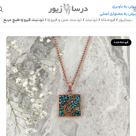
پرش به ناوبری
پرش به محتوای اصلی
درسازیور
/
فروشگاه
/
گردنبند
/
گردنبند مس و فیروزه
/
گردنبند فیروزه هیچ مربع
فروخته شده