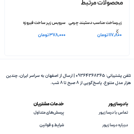
محصولات مرتبط
زیرساخت مناسب دستبند چرمی
سرویس زیر ساخت فیروزه
سرویس
فیروزه آراسته بدون آبکاری
درافشان بدون آبکاری
افشید
117,800
تومان
378,000
تومان
,000
افزودن به سبد خرید
افزودن به سبد خرید
افزو
تلفن پشتیبانی: 09364368365 | ارسال از اصفهان به سراسر ایران، چندین
هزار مدل متنوع، پاسخ‌گویی از 8 صبح تا 8 شب.
با درسا زیور
خدمات مشتریان
تماس با درسا زیور
پرسش‌های متداول
درباره درسا زیور
شرایط و قوانین