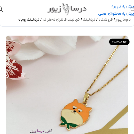
پرش به ناوبری
پرش به محتوای اصلی
درسازیور
/
فروشگاه
/
گردنبند
/
گردنبند فانتزی دخترانه
/
گردنبند روباه
فروخته شده