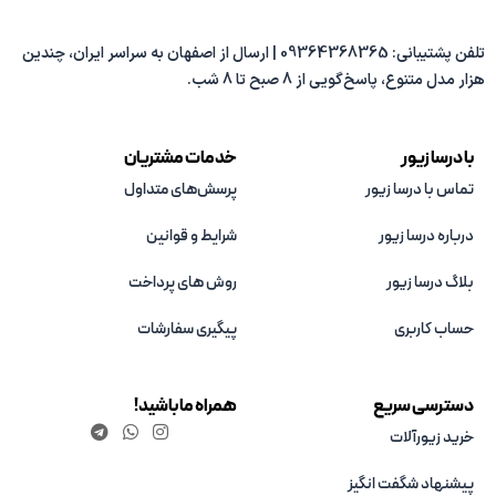
تلفن پشتیبانی: 09364368365 | ارسال از اصفهان به سراسر ایران، چندین
هزار مدل متنوع، پاسخ‌گویی از 8 صبح تا 8 شب.
با درسا زیور
خدمات مشتریان
تماس با درسا زیور
پرسش‌های متداول
درباره درسا زیور
شرایط و قوانین
بلاگ درسا زیور
روش های پرداخت
حساب کاربری
پیگیری سفارشات
دسترسی سریع
همراه ما باشید!
خرید زیورآلات
پیشنهاد شگفت انگیز