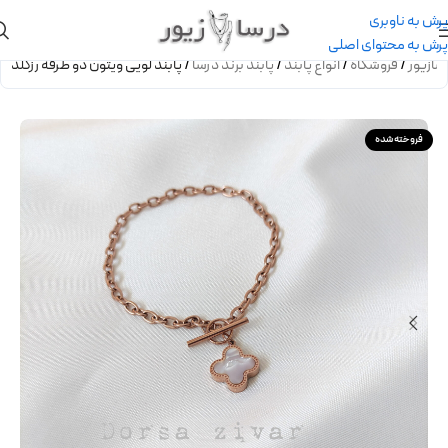
پرش به ناوبری
پرش به محتوای اصلی
سازیور
/
فروشگاه
/
انواع پابند
/
پابند برند درسا
/
پابند لویی ویتون دو طرفه رزگلد
فروخته شده