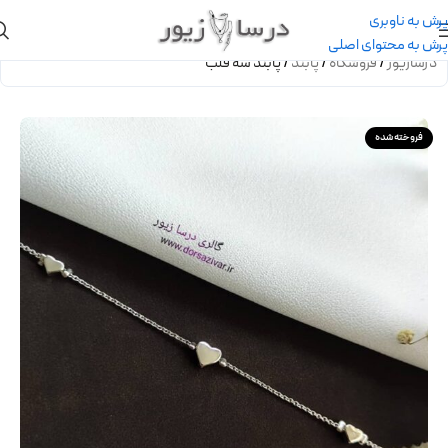
پرش به ناوبری
پرش به محتوای اصلی
درسازیور
/
فروشگاه
/
پابند
/
پابند سه قلب
فروخته شده