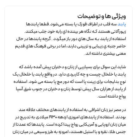
ویژگی ها و توضیحات
پابند
سه قلب در اطراف قوزک پا بسته می‌شود.قطعا پابندها
زیورآلاتی هستند کـه نگاه هر بیننده اي رابه خود جلب میکنند.
استفاده از پابند بـه سال هاي دور باز میگردد . گرچه پابندها در حال
حاضر جنبه ي زیبایی و تزیینی دارند، اما در برخی فرهنگ هاي قدیم
معنی بیشتری داشته اند.
شاید این سوال برای بسیاریی از زنان و دختران پیش آمده باشد که
پابند یا خلخال چیست و چه کاربردی دارد. در واقع پابند یا خلخال یک
نوع بدلیجات برای زینت پا است که دور مچ پا بسته می شود. استفاده
از پابند از هزاران سال پیش توسط زنان و دختران در جنوب شرق آسیا
رواج داشته است.
در مصر نیز زنان اشرافی به استفاده از پابندهای مختلف علاقه مند
بودند. استفاده از پابندهای امروزی ازدهه 1930 میلادی به تدریج در
میان زنان اروپایی و آمریکایی رواج پیدا کرده است. پابندها که عمدتا از
جنس طلا، نقره و یا استیل هستند، امروزه به طرز وسیعی در میان زنان