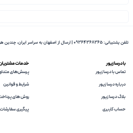
تلفن پشتیبانی: 09364368365 | ارسال از اصفهان به سراسر ایران، چندین هزار مدل متنوع، پاسخ‌گویی از 8 صبح تا 8 شب.
با درسا زیور
خدمات مشتریان
تماس با درسا زیور
پرسش‌های متداو
درباره درسا زیور
شرایط و قوانین
بلاگ درسا زیور
روش های پرداخت
حساب کاربری
پیگیری سفارشات