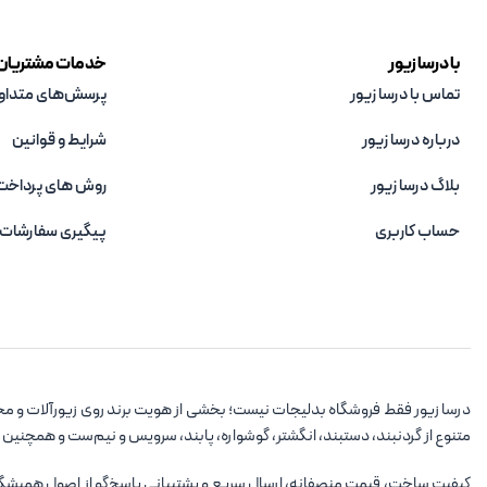
با درسا زیور
خدمات مشتریان
تماس با درسا زیور
پرسش‌های متداو
درباره درسا زیور
شرایط و قوانین
بلاگ درسا زیور
روش های پرداخت
حساب کاربری
پیگیری سفارشات
درسا زیور فقط فروشگاه بدلیجات نیست؛ بخشی از هویت برند روی زیورآلات و مح
متنوع از گردنبند، دستبند، انگشتر، گوشواره، پابند، سرویس و نیم‌ست و همچنین
کیفیت ساخت، قیمت منصفانه، ارسال سریع و پشتیبانی پاسخ‌گو از اصول همیشگی در