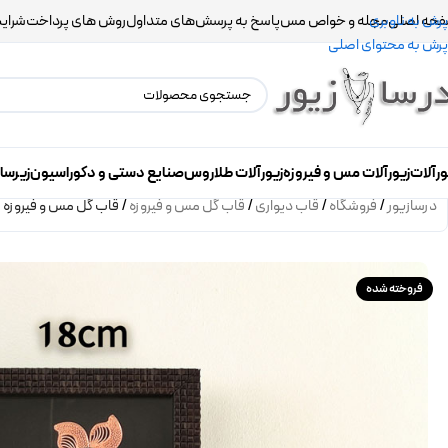
حه اصلی
مجله و خواص مس
پاسخ به پرسش‌های متداول
روش های پرداخت
شرایط
پرش به ناوبری
پرش به محتوای اصلی
ورآلات
زیورآلات مس و فیروزه
زیورآلات طلاروس
صنایع دستی و دکوراسیون
زیرسا
درسازیور
/
فروشگاه
/
قاب دیواری
/
قاب گل مس و فیروزه
/
قاب گل مس و فیروزه 
فروخته شده