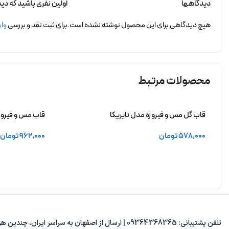
دیدگاهها
اولین نفری باشید که دی
هیچ دیدگاهی برای این محصول نوشته نشده است.
برای ثبت نقد و بررسی
وار
محصولات مرتبط
قاب گل مس و فیروزه مدل نایریکا
قاب مس و فیروز
578,000
تومان
962,000
تومان
افزودن به سبد خرید
افزودن به سبد 
تلفن پشتیبانی: 09364368365 | ارسال از اصفهان به سراسر ایران، چندین هزار مدل متنوع، پاسخ‌گویی از 8 صبح تا 8 شب.