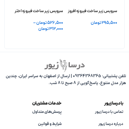
سرویس زیر ساخت فیروزه افروز
سرویس زیر ساخت فیروزه اختر
سرویس
بدون آبکاری
بدون آبکاری
آزادچه
295,500
تومان
526,500
تومان
–
2,600
312,000
تومان
افزودن به سبد خرید
افزو
انتخاب گزینه ها
تلفن پشتیبانی: 09364368365 | ارسال از اصفهان به سراسر ایران، چندین
هزار مدل متنوع، پاسخ‌گویی از 8 صبح تا 8 شب.
با درسا زیور
خدمات مشتریان
تماس با درسا زیور
پرسش‌های متداول
درباره درسا زیور
شرایط و قوانین