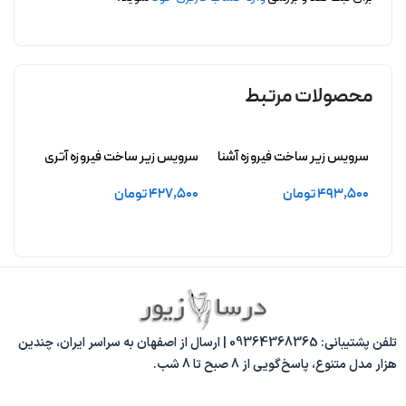
محصولات مرتبط
سرویس زیر ساخت فیروزه آشنا
سرویس زیر ساخت فیروزه آتری
سرویس
بدون آبکاری
بدون آبکاری
افشید
493,500
تومان
427,500
تومان
,000
افزودن به سبد خرید
افزودن به سبد خرید
افزو
تلفن پشتیبانی: 09364368365 | ارسال از اصفهان به سراسر ایران، چندین
هزار مدل متنوع، پاسخ‌گویی از 8 صبح تا 8 شب.