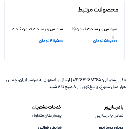
محصولات مرتبط
سرویس زیر ساخت فیروزه آوا
سرویس زیر ساخت فیروزه آدخت
سرویس
بدون آبکاری
بدون آبکاری
افشید
510,000
تومان
411,500
تومان
,000
افزودن به سبد خرید
افزودن به سبد خرید
افزو
تلفن پشتیبانی: 09364368365 | ارسال از اصفهان به سراسر ایران، چندین
هزار مدل متنوع، پاسخ‌گویی از 8 صبح تا 8 شب.
با درسا زیور
خدمات مشتریان
تماس با درسا زیور
پرسش‌های متداول
درباره درسا زیور
شرایط و قوانین