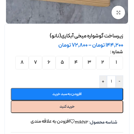
برای بزرگنمایی کلیک کنید
زیرساخت گوشواره میخی آبکاری(نانو)
144,200
تومان
–
72,800
تومان
شماره
8
7
6
5
4
3
2
1
+
-
افزودن به سبد خرید
خرید کنید
افزودن به علاقه مندی
شناسه محصول:
mikhi2