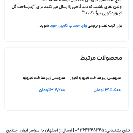
هیچ دیدگاهی برای این محصول نوشته نشده است.
اولین نفری باشید که دیدگاهی را ارسال می کنید برای “زیرساخت گل
فیروزه کوبی بزرگ کد 10”
برای ثبت نقد و بررسی
وارد حساب کاربری خود
شوید.
محصولات مرتبط
سرویس زیر ساخت فیروزه افروز
سرویس زیر ساخت فیروزه
زیرسا
بدون آبکاری
آزادچهر بدون آبکاری
فیروزه
295,500
تومان
312,600
تومان
11,500
افزودن به سبد خرید
افزودن به سبد خرید
افزو
تلفن پشتیبانی: 09364368365 | ارسال از اصفهان به سراسر ایران، چندین