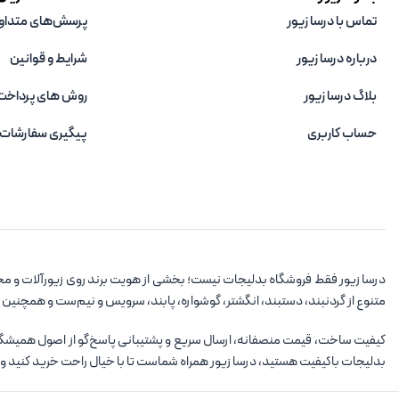
تماس با درسا زیور
پرسش‌های متداو
درباره درسا زیور
شرایط و قوانین
بلاگ درسا زیور
روش های پرداخت
حساب کاربری
پیگیری سفارشات
درسا زیور فقط فروشگاه بدلیجات نیست؛ بخشی از هویت برند روی زیورآلات و مح
متنوع از گردنبند، دستبند، انگشتر، گوشواره، پابند، سرویس و نیم‌ست و همچنین
کیفیت ساخت، قیمت منصفانه، ارسال سریع و پشتیبانی پاسخ‌گو از اصول همیشگی در
بدلیجات باکیفیت هستید، درسا زیور همراه شماست تا با خیال راحت خرید کنید و