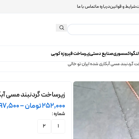
ت
شرایط و قوانین
درباره ما
تماس با ما
لنگو
اکسسوری
صنایع دستی
زیرساخت فیروزه کوبی
 گردنبند مسی آبکاری شده ایران تو خالی
زیرساخت گردنبند مسی آبکا
252,000
تومان
–
197,500
شماره
2
1