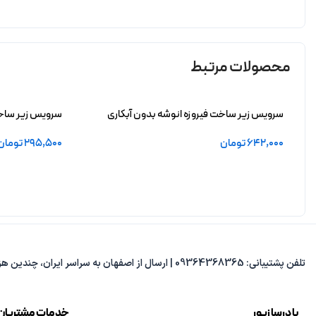
محصولات مرتبط
سرویس زیر ساخت فیروزه انوشه بدون آبکاری
سرویس زیر ساخت 
642,000
تومان
295,500
تومان
افزودن به سبد خرید
افزودن به سبد 
تلفن پشتیبانی: 09364368365 | ارسال از اصفهان به سراسر ایران، چندین هزار مدل متنوع، پاسخ‌گویی از 8 صبح تا 8 شب.
با درسا زیور
خدمات مشتریان