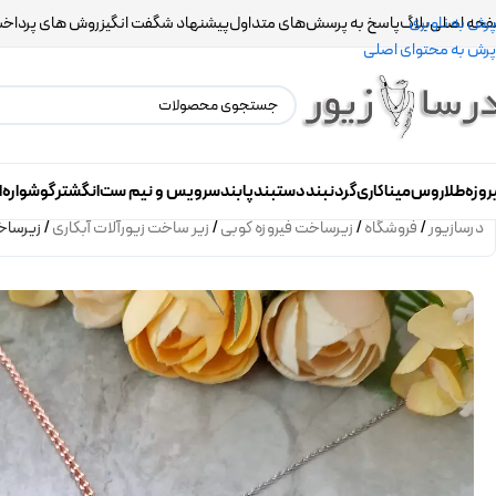
حه اصلی
بلاگ
پاسخ به پرسش‌های متداول
پیشنهاد شگفت انگیز
روش های پرداخ
پرش به ناوبری
پرش به محتوای اصلی
روزه
طلاروس
میناکاری
گردنبند
دستبند
پابند
سرویس و نیم ست
انگشتر
گوشواره
ا
درسازیور
/
فروشگاه
/
زیرساخت فیروزه کوبی
/
زیر ساخت زیورآلات آبکاری
/
زیرساخت