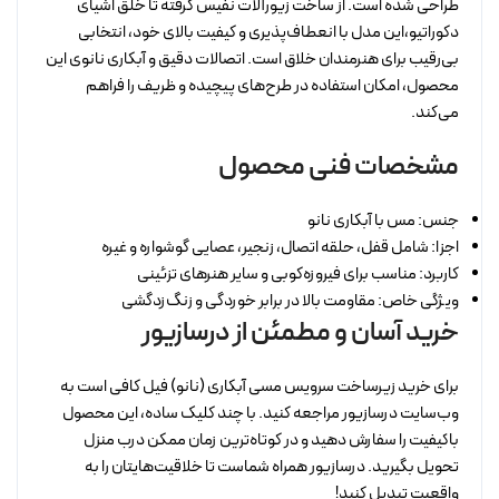
طراحی شده است. از ساخت زیورآلات نفیس گرفته تا خلق اشیای
دکوراتیو،این مدل با انعطاف‌پذیری و کیفیت بالای خود، انتخابی
بی‌رقیب برای هنرمندان خلاق است. اتصالات دقیق و آبکاری نانوی این
محصول، امکان استفاده در طرح‌های پیچیده و ظریف را فراهم
می‌کند.
مشخصات فنی محصول
جنس: مس با آبکاری نانو
اجزا: شامل قفل، حلقه اتصال، زنجیر، عصایی گوشواره و غیره
کاربرد: مناسب برای فیروزه‌کوبی و سایر هنرهای تزئینی
ویژگی خاص: مقاومت بالا در برابر خوردگی و زنگ‌زدگشی
خرید آسان و مطمئن از درسازیور
برای خرید زیرساخت سرویس مسی آبکاری (نانو) فیل کافی است به
وب‌سایت درسازیور مراجعه کنید. با چند کلیک ساده، این محصول
باکیفیت را سفارش دهید و در کوتاه‌ترین زمان ممکن درب منزل
تحویل بگیرید. درسازیور همراه شماست تا خلاقیت‌هایتان را به
واقعیت تبدیل کنید!