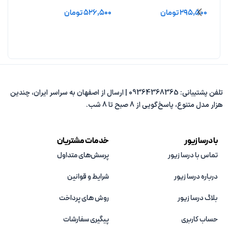
بدون آبکاری
بدون آبکاری
فیروزه
295,500
تومان
526,500
تومان
7,800
افزودن به سبد خرید
افزودن به سبد خرید
افزو
تلفن پشتیبانی: 09364368365 | ارسال از اصفهان به سراسر ایران، چندین
هزار مدل متنوع، پاسخ‌گویی از 8 صبح تا 8 شب.
با درسا زیور
خدمات مشتریان
تماس با درسا زیور
پرسش‌های متداول
درباره درسا زیور
شرایط و قوانین
بلاگ درسا زیور
روش های پرداخت
حساب کاربری
پیگیری سفارشات