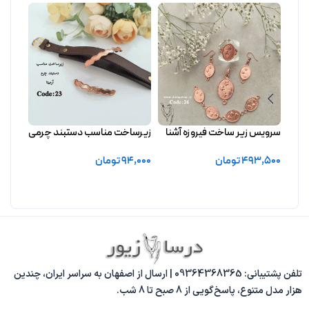
سرویس زیر ساخت فیروزه آشنا
زیرساخت مناسب دستبند چرمی
سرویس
بدون آبکاری
فیروزه آرمیتا بدون آبکاری
درافش
493,500
تومان
94,000
تومان
8,000
افزودن به سبد خرید
افزودن به سبد خرید
افزو
تلفن پشتیبانی: 09364368365 | ارسال از اصفهان به سراسر ایران، چندین
هزار مدل متنوع، پاسخ‌گویی از 8 صبح تا 8 شب.