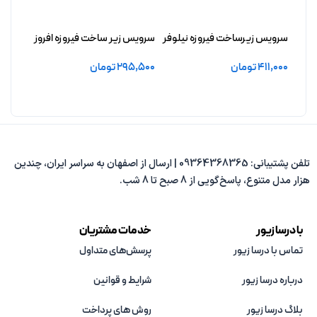
سرویس زیرساخت فیروزه نیلوفر
سرویس زیر ساخت فیروزه افروز
سرویس
بدون آبکاری
بدون آبکاری
بدون 
411,000
تومان
295,500
تومان
0,000
افزودن به سبد خرید
افزودن به سبد خرید
افزو
تلفن پشتیبانی: 09364368365 | ارسال از اصفهان به سراسر ایران، چندین
هزار مدل متنوع، پاسخ‌گویی از 8 صبح تا 8 شب.
با درسا زیور
خدمات مشتریان
تماس با درسا زیور
پرسش‌های متداول
درباره درسا زیور
شرایط و قوانین
بلاگ درسا زیور
روش های پرداخت