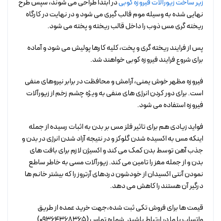
زیر ساخت زیورآلات فیروزه کوبی
در ابتدا طراحی می شوند، سپس طرح
نهایی شده به وسیله موم قالب گیری می شود و در نهایت در کارگاه
ریخته گری مس ذوب را داخل قالب ریخته و پخته می شود.
پس از فرایند ریخته گری و پخت، کلیه کارها پولیش می شود و آماده
برای شروع فرایند فیروزه کوبی خواهند شد.
فیروزه مظهر خوش یمنی، آرامش و محافظت در برابر نیروهای منفی
است. برای دور کردن انرژی های منفی به ویژه چشم زخم از زیورآلات
فیروزه استفاده می شود.
فواید زیادی هم برای تاثیر فلز مس بر بدن به اثبات رسیده از جمله
اینکه مس به اکسیده شدن گلوکز و در نتیجه آزاد شدن انرژی در بدن و
جذب آهن توسط بدن کمک می کند و اکسیژن لازم برای بافت های
بدن و از جمله مغز را تامین می کند. زیورآلات مسی به خاطر ساطع
نمودن آنتی اکسیدان از خودشون دردهای آرتروز را که بیشتر خانم ها
درگیر آن هستند را کاهش می دهد.
قیمت ها برای فروش تکی ثبت شده،جهت خرید عمده از طریق
واتساپ با ما در ارتباط باشید. شماره تماس (09364368365)