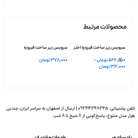
محصولات مرتبط
سرویس زیر ساخت فیروزه اختر
سرویس زیر ساخت فیروزه
سرویس
بدون آبکاری
درافشان بدون آبکاری
بدون 
526,500
تومان
–
378,000
تومان
,800
312,000
تومان
2,000
افزودن به سبد خرید
انتخاب گزینه ها
انتخ
تلفن پشتیبانی: 09364368365 | ارسال از اصفهان به سراسر ایران، چندین
هزار مدل متنوع، پاسخ‌گویی از 8 صبح تا 8 شب.
با درسا زیور
خدمات مشتریان