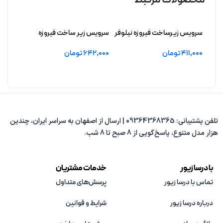
سرویس زیرساخت فیروزه نیلوفر
سرویس زیر ساخت فیروزه
سرویس
بدون آبکاری
انوشه بدون آبکاری
بدون 
411,000
تومان
642,000
تومان
,000
افزودن به سبد خرید
افزودن به سبد خرید
افزو
تلفن پشتیبانی: 09364368365 | ارسال از اصفهان به سراسر ایران، چندین
هزار مدل متنوع، پاسخ‌گویی از 8 صبح تا 8 شب.
با درسا زیور
خدمات مشتریان
تماس با درسا زیور
پرسش‌های متداول
درباره درسا زیور
شرایط و قوانین