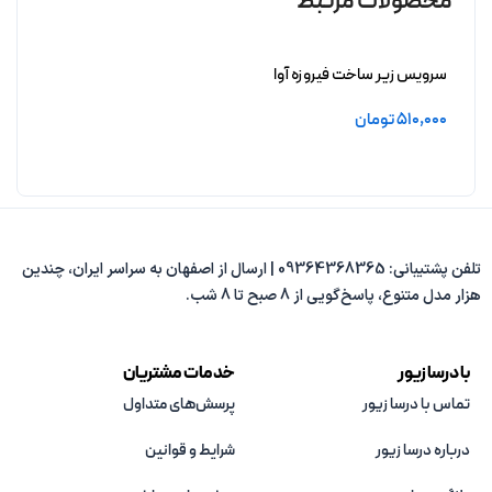
محصولات مرتبط
سرویس زیر ساخت فیروزه آوا
بدون آبکاری
510,000
تومان
افزودن به سبد خرید
تلفن پشتیبانی: 09364368365 | ارسال از اصفهان به سراسر ایران، چندین
هزار مدل متنوع، پاسخ‌گویی از 8 صبح تا 8 شب.
با درسا زیور
خدمات مشتریان
تماس با درسا زیور
پرسش‌های متداول
درباره درسا زیور
شرایط و قوانین